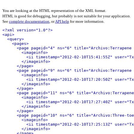
You are looking at the HTML representation of the XML format.
HTML is good for debugging, but probably is not suitable for your application.
See
complete documentation
, or
API help
for more information.
<?xml version="1.0"?>
<api>
<query>
<pages>
<page pageid="4" ns="6" title="Archivo:Terrapene 
<imageinfo>
<ii timestamp="2012-02-10T15:41:55Z" user="Tx
</imageinfo>
</page>
<page pageid="9" ns="6" title="Archivo:Terrapene 
<imageinfo>
<ii timestamp="2012-02-10T17:20:50Z" user="Tx
</imageinfo>
</page>
<page pageid="11" ns="6" title="Archivo:Terrapene
<imageinfo>
<ii timestamp="2012-02-10T17:27:40Z" user="Tx
</imageinfo>
</page>
<page pageid="10" ns="6" title="Archivo:Three-toe
<imageinfo>
<ii timestamp="2012-02-10T17:25:13Z" user="Tx
</imageinfo>
</page>