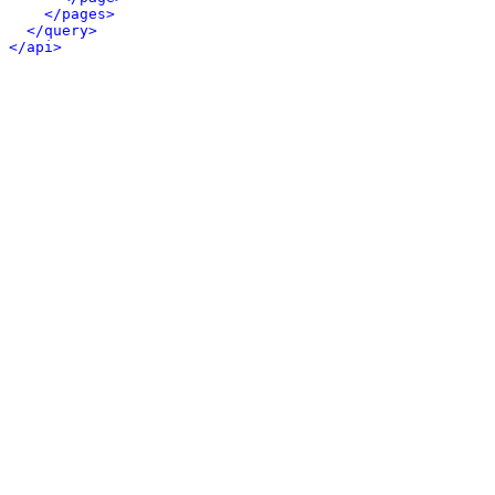
</pages>
</query>
</api>