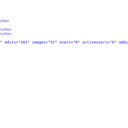
/ns>
</ns>
</ns>
" edits="163" images="52" users="8" activeusers="0" admi