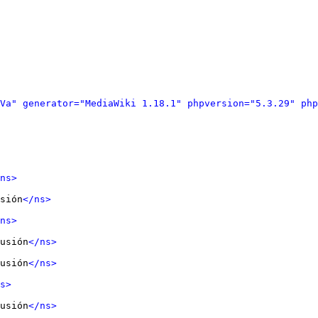
Va" generator="MediaWiki 1.18.1" phpversion="5.3.29" php
ns>
sión
</ns>
ns>
usión
</ns>
usión
</ns>
s>
usión
</ns>