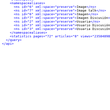
<namespacealiases>
<ns id="6" xml:space="preserve">
Image
</ns>
<ns id="7" xml:space="preserve">
Image talk
</ns>
<ns id="6" xml:space="preserve">
Imagen
</ns>
<ns id="7" xml:space="preserve">
Imagen Discusión
<
<ns id="2" xml:space="preserve">
Usuaria
</ns>
<ns id="3" xml:space="preserve">
Usuario Discusión
<ns id="3" xml:space="preserve">
Usuaria Discusión
</namespacealiases>
<statistics pages="72" articles="8" views="23584898
</query>
</api>