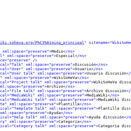
iki.soheva.org/P%C3%A1gina_principal
" sitename="WikiSoHe
 xml:space="preserve">
Medio
</ns>
l" xml:space="preserve">
Especial
</ns>
ce="preserve" />
cal="Talk" xml:space="preserve">
Discusión
</ns>
cal="User" xml:space="preserve">
Usuario
</ns>
cal="User talk" xml:space="preserve">
Usuario discusión
</
" xml:space="preserve">
WikiSoHeVa
</ns>
cal="Project talk" xml:space="preserve">
WikiSoHeVa discu
ml:space="preserve">
Archivo
</ns>
cal="File talk" xml:space="preserve">
Archivo discusión
</
cal="MediaWiki" xml:space="preserve">
MediaWiki
</ns>
cal="MediaWiki talk" xml:space="preserve">
MediaWiki disc
te" xml:space="preserve">
Plantilla
</ns>
ical="Template talk" xml:space="preserve">
Plantilla disc
xml:space="preserve">
Ayuda
</ns>
ical="Help talk" xml:space="preserve">
Ayuda discusión
</n
ry" xml:space="preserve">
Categoría
</ns>
ical="Category talk" xml:space="preserve">
Categoría disc