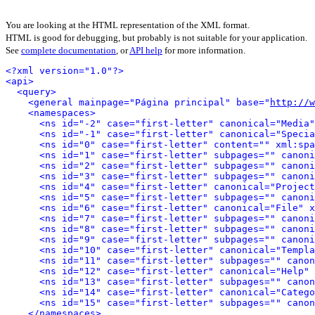
You are looking at the HTML representation of the XML format.
HTML is good for debugging, but probably is not suitable for your application.
See
complete documentation
, or
API help
for more information.
<?xml version="1.0"?>
<api>
<query>
<general mainpage="Página principal" base="
http://w
<namespaces>
<ns id="-2" case="first-letter" canonical="Media"
<ns id="-1" case="first-letter" canonical="Specia
<ns id="0" case="first-letter" content="" xml:spa
<ns id="1" case="first-letter" subpages="" canoni
<ns id="2" case="first-letter" subpages="" canoni
<ns id="3" case="first-letter" subpages="" canoni
<ns id="4" case="first-letter" canonical="Project
<ns id="5" case="first-letter" subpages="" canoni
<ns id="6" case="first-letter" canonical="File" x
<ns id="7" case="first-letter" subpages="" canoni
<ns id="8" case="first-letter" subpages="" canoni
<ns id="9" case="first-letter" subpages="" canoni
<ns id="10" case="first-letter" canonical="Templa
<ns id="11" case="first-letter" subpages="" canon
<ns id="12" case="first-letter" canonical="Help" 
<ns id="13" case="first-letter" subpages="" canon
<ns id="14" case="first-letter" canonical="Catego
<ns id="15" case="first-letter" subpages="" canon
</namespaces>